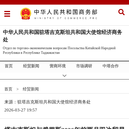
中华人民共和国驻塔吉克斯坦共和国大使馆经济商务
处
Отдел по торгово-экономическим вопросам Посольства Китайской Народной
Республики в Республике Таджикистан
首页
经贸新闻
营商环境
市场调研
中塔合作
商情发布
Коммерческие новости Китая
首页
>
经贸新闻
来源：驻塔吉克斯坦共和国大使馆经济商务处
2026-03-27 19:57